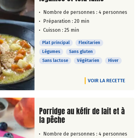
Nombre de personnes :
4 personnes
Préparation : 20 min
Cuisson : 25 min
Plat principal
Flexitarien
Légumes
Sans gluten
Sans lactose
Végétarien
Hiver
VOIR LA RECETTE
Lire la suite de la recette
Porridge au kéfir de lait et à
la pêche
Nombre de personnes :
4 personnes