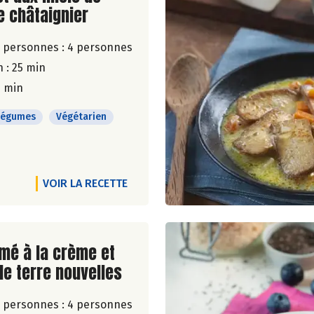
e châtaignier
 personnes :
4 personnes
 : 25 min
5 min
Légumes
Végétarien
VOIR LA RECETTE
ite de la recette
mé à la crème et
e terre nouvelles
 personnes :
4 personnes