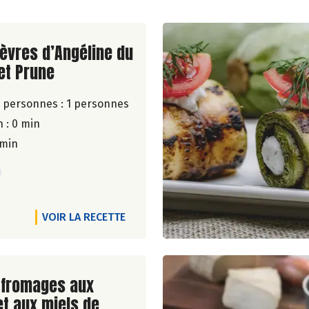
ite de la recette
èvres d’Angéline du
et Prune
 personnes :
1 personnes
 : 0 min
 min
VOIR LA RECETTE
ite de la recette
 fromages aux
t aux miels de