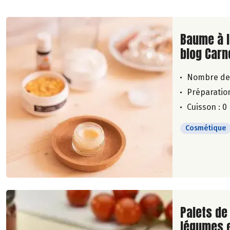
Lire la su
Baume à l
blog Carn
Nombre de
Préparation
Cuisson : 0
Cosmétique
Lire la su
Palets de
légumes e