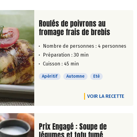
Lire la suite de la recette
Roulés de poivrons au
fromage frais de brebis
Nombre de personnes :
4 personnes
Préparation : 30 min
Cuisson : 45 min
Apéritif
Automne
Eté
VOIR LA RECETTE
Lire la suite de la recette
Prix Engagé : Soupe de
légumes et tofu fumé