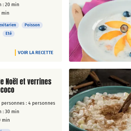
 : 20 min
5 min
exitarien
Poisson
Eté
VOIR LA RECETTE
ite de la recette
de Noël et verrines
-coco
 personnes :
4 personnes
 : 30 min
0 min