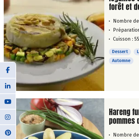
forêt et d
Nombre de
Préparation
Cuisson : 5
Dessert
Automne
Lire la su
Hareng fu
pommes d
Nombre de