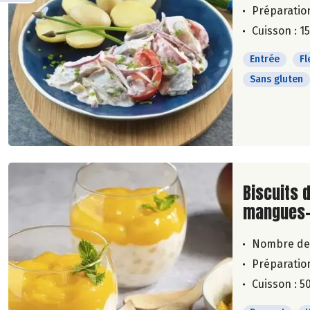
Préparation
Cuisson : 1
Entrée
Fl
Sans gluten
Lire la su
Biscuits 
mangues
Nombre de
Préparation
Cuisson : 5