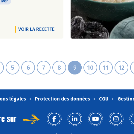
iver
VOIR LA RECETTE
5
6
7
8
9
10
11
12
ons légales
Protection des données
CGU
Gestio
re sur