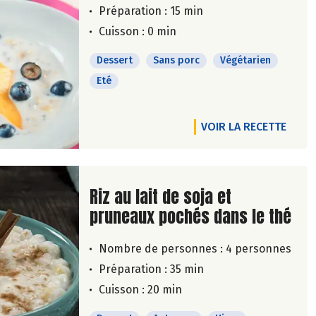
Préparation : 15 min
Cuisson : 0 min
Dessert
Sans porc
Végétarien
Eté
VOIR LA RECETTE
Lire la suite de la recette
Riz au lait de soja et
pruneaux pochés dans le thé
Nombre de personnes :
4 personnes
Préparation : 35 min
Cuisson : 20 min