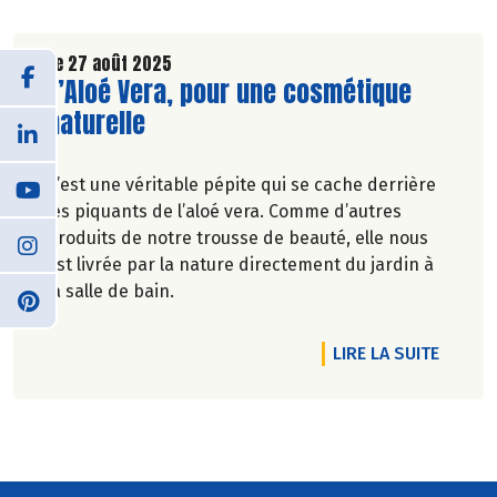
Le 27 août 2025
Lire la suite de l'article
L’Aloé Vera, pour une cosmétique
naturelle
C’est une véritable pépite qui se cache derrière
les piquants de l’aloé vera. Comme d’autres
produits de notre trousse de beauté, elle nous
est livrée par la nature directement du jardin à
la salle de bain.
DE L'A
LIRE LA SUITE