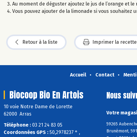
Au moment de déguster ajoutez le jus de l’orange et le
Vous pouvez ajouter de la limonade si vous souhaitez u
Retour à la liste
Imprimer la recette
Accueil
Contact
Menti
Biocoop Bio En Artois
Nous suiv
10 voie Notre Dame de Lorette
Votre magasi
62000 Arras
59265 Aubenche
Téléphone :
03 21 24 83 05
Brunémont, 5915
Coordonnées GPS :
50,2978237 ° ,