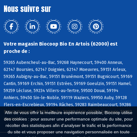
Nous suivre sur
Votre magasin Biocoop Bio En Artois (62000) est
proche de :
59265 Aubencheul-au-Bac, 59268 Haynecourt, 59400 Anneux,
62147 Boursies, 62147 Doignies, 62147 Moeuvres, 59151 Arleux,
59265 Aubigny-au-Bac, 59151 Brunémont, 59151 Bugnicourt, 59169
Cantin, 59169 Erchin, 59151 Estrées, 59169 Goeulzin, 59151 Hamel,
59259 Lécluse, 59234 Villers-au-Tertre, 59500 Douai, 59194
Anhiers, 59450 Sin-le-Noble, 59119 Waziers, 59950 Auby, 59128
Flers-en-Escrebieux, 59194 Râches, 59283 Raimbeaucourt, 59286
Roost-Warendin, 59187 Dechy, 59169 Férin, 59287 Guesnain, 59287
Afin de vous offrir la meilleure expérience possible, Biocoop utilise
Lewarde
des cookies : pour assurer une performance optimale du site, pour
récolter des statistiques afin d'analyser le trafic et la performance
du site et vous proposer une navigation personnalisée en toute