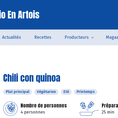
o En Artois
Actualités
Recettes
Producteurs
Magaz
Chili con quinoa
Plat principal
Végétarien
Eté
Printemps
Nombre de personnes
Prépara
4 personnes
25 min