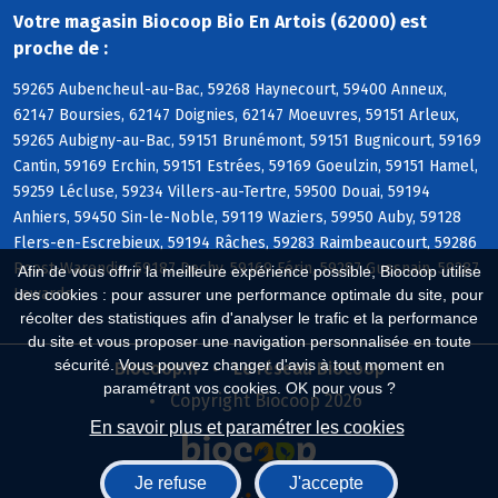
Votre magasin Biocoop Bio En Artois (62000) est
proche de :
59265 Aubencheul-au-Bac, 59268 Haynecourt, 59400 Anneux,
62147 Boursies, 62147 Doignies, 62147 Moeuvres, 59151 Arleux,
59265 Aubigny-au-Bac, 59151 Brunémont, 59151 Bugnicourt, 59169
Cantin, 59169 Erchin, 59151 Estrées, 59169 Goeulzin, 59151 Hamel,
59259 Lécluse, 59234 Villers-au-Tertre, 59500 Douai, 59194
Anhiers, 59450 Sin-le-Noble, 59119 Waziers, 59950 Auby, 59128
Flers-en-Escrebieux, 59194 Râches, 59283 Raimbeaucourt, 59286
Roost-Warendin, 59187 Dechy, 59169 Férin, 59287 Guesnain, 59287
Afin de vous offrir la meilleure expérience possible, Biocoop utilise
Lewarde
des cookies : pour assurer une performance optimale du site, pour
récolter des statistiques afin d'analyser le trafic et la performance
du site et vous proposer une navigation personnalisée en toute
sécurité. Vous pouvez changer d'avis à tout moment en
Biocoop.fr
Le réseau Biocoop
paramétrant vos cookies. OK pour vous ?
Copyright Biocoop 2026
En savoir plus et paramétrer les cookies
Je refuse
J'accepte