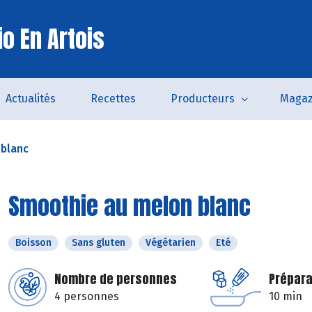
o En Artois
Actualités
Recettes
Producteurs
Magaz
blanc
Smoothie au melon blanc
Boisson
Sans gluten
Végétarien
Eté
Nombre de personnes
Prépara
4 personnes
10 min