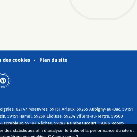
n des cookies
Plan du site
ignies, 62147 Moeuvres, 59151 Arleux, 59265 Aubigny-au-Bac, 59151
in, 59151 Hamel, 59259 Lécluse, 59234 Villers-au-Tertre, 59500
n-Escrebieux, 59194 Râches, 59283 Raimbeaucourt, 59286 Roost-
 des statistiques afin d'analyser le trafic et la performance du site et
paramétrant vos cookies. OK pour vous ?