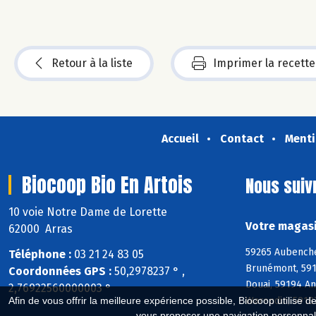
Retour à la liste
Imprimer la recette
Accueil
Contact
Menti
Biocoop Bio En Artois
Nous suiv
10 voie Notre Dame de Lorette
Votre magasi
62000 Arras
59265 Aubenche
Téléphone :
03 21 24 83 05
Brunémont, 5915
Coordonnées GPS :
50,2978237 ° ,
Douai, 59194 A
2,76922560000003 °
Warendin, 5918
Afin de vous offrir la meilleure expérience possible, Biocoop utilise d
vous proposer une navigation personnal