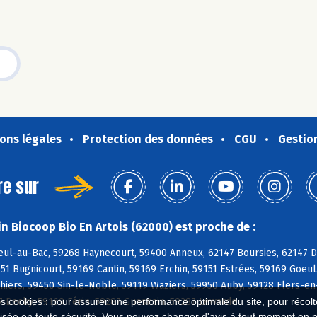
ons légales
Protection des données
CGU
Gestio
re sur
n Biocoop Bio En Artois (62000) est proche de :
ul-au-Bac, 59268 Haynecourt, 59400 Anneux, 62147 Boursies, 62147 Do
1 Bugnicourt, 59169 Cantin, 59169 Erchin, 59151 Estrées, 59169 Goeulz
nhiers, 59450 Sin-le-Noble, 59119 Waziers, 59950 Auby, 59128 Flers-e
7 Dechy, 59169 Férin, 59287 Guesnain, 59287 Lewarde
es cookies : pour assurer une performance optimale du site, pour récolter
isée en toute sécurité. Vous pouvez changer d'avis à tout moment en 