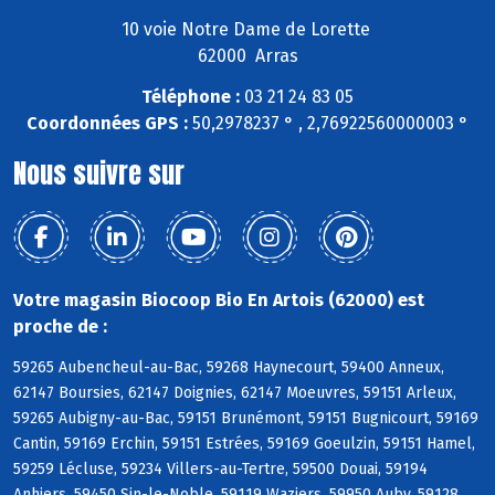
10 voie Notre Dame de Lorette
62000 Arras
Téléphone :
03 21 24 83 05
Coordonnées GPS :
50,2978237 ° , 2,76922560000003 °
Nous suivre sur
Votre magasin Biocoop Bio En Artois (62000) est
proche de :
59265 Aubencheul-au-Bac, 59268 Haynecourt, 59400 Anneux,
62147 Boursies, 62147 Doignies, 62147 Moeuvres, 59151 Arleux,
59265 Aubigny-au-Bac, 59151 Brunémont, 59151 Bugnicourt, 59169
Cantin, 59169 Erchin, 59151 Estrées, 59169 Goeulzin, 59151 Hamel,
59259 Lécluse, 59234 Villers-au-Tertre, 59500 Douai, 59194
Anhiers, 59450 Sin-le-Noble, 59119 Waziers, 59950 Auby, 59128