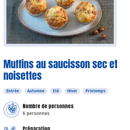
Muffins au saucisson sec et
noisettes
Entrée
Automne
Eté
Hiver
Printemps
Nombre de personnes
6 personnes
Préparation