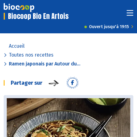
Biocoop Bio En Artois
Ouvert jusqu'à 19:15
Accueil
Toutes nos recettes
Ramen japonais par Autour du...
Partager sur