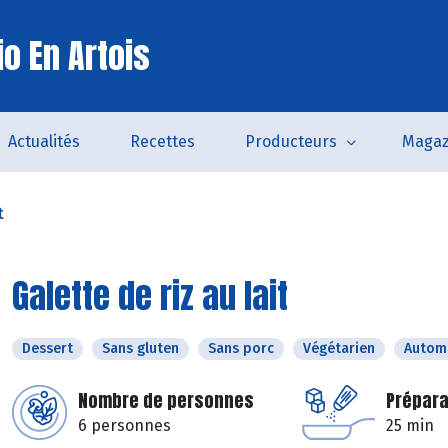
o En Artois
Actualités
Recettes
Producteurs
Magaz
t
Galette de riz au lait
Dessert
Sans gluten
Sans porc
Végétarien
Autom
Nombre de personnes
Prépara
6 personnes
25 min