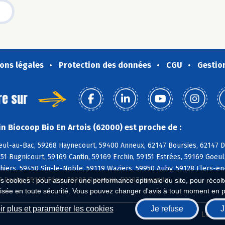
ons légales
Protection des données
CGU
Gestio
re sur
n Biocoop Bio En Artois (62000) est proche de :
ul-au-Bac, 59268 Haynecourt, 59400 Anneux, 62147 Boursies, 62147 Do
1 Bugnicourt, 59169 Cantin, 59169 Erchin, 59151 Estrées, 59169 Goeulz
nhiers, 59450 Sin-le-Noble, 59119 Waziers, 59950 Auby, 59128 Flers-e
7 Dechy, 59169 Férin, 59287 Guesnain, 59287 Lewarde
es cookies : pour assurer une performance optimale du site, pour récolter
isée en toute sécurité. Vous pouvez changer d'avis à tout moment en 
r plus et paramétrer les cookies
Je refuse
J
Biocoop.fr
Le ré