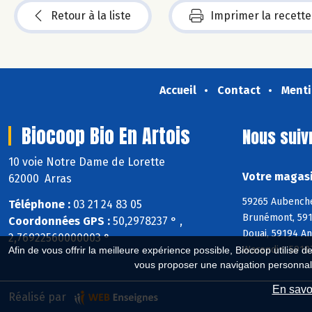
Retour à la liste
Imprimer la recette
Accueil
Contact
Menti
Biocoop Bio En Artois
Nous suiv
10 voie Notre Dame de Lorette
Votre magasi
62000 Arras
59265 Aubenche
Téléphone :
03 21 24 83 05
Brunémont, 5915
Coordonnées GPS :
50,2978237 ° ,
Douai, 59194 A
2,76922560000003 °
Warendin, 5918
Afin de vous offrir la meilleure expérience possible, Biocoop utilise d
vous proposer une navigation personnal
En savoi
Réalisé par