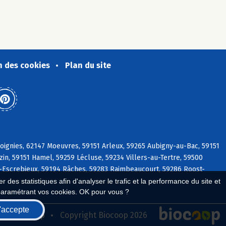
n des cookies
Plan du site
ignies, 62147 Moeuvres, 59151 Arleux, 59265 Aubigny-au-Bac, 59151
in, 59151 Hamel, 59259 Lécluse, 59234 Villers-au-Tertre, 59500
n-Escrebieux, 59194 Râches, 59283 Raimbeaucourt, 59286 Roost-
 des statistiques afin d'analyser le trafic et la performance du site et
paramétrant vos cookies. OK pour vous ?
'accepte
seau Biocoop
Copyright Biocoop 2026