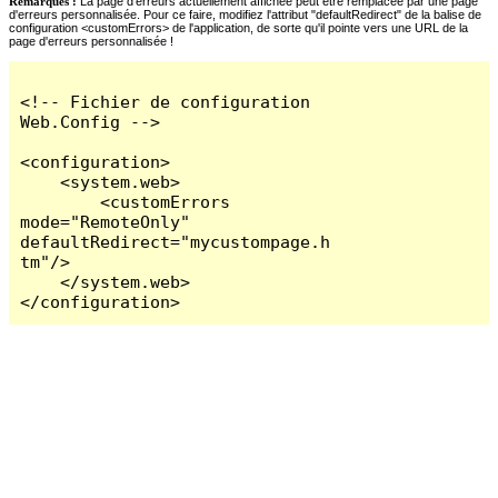
Remarques :
La page d'erreurs actuellement affichée peut être remplacée par une page
d'erreurs personnalisée. Pour ce faire, modifiez l'attribut "defaultRedirect" de la balise de
configuration <customErrors> de l'application, de sorte qu'il pointe vers une URL de la
page d'erreurs personnalisée !
<!-- Fichier de configuration 
Web.Config -->

<configuration>

    <system.web>

        <customErrors 
mode="RemoteOnly" 
defaultRedirect="mycustompage.h
tm"/>

    </system.web>

</configuration>