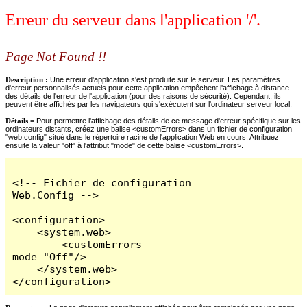
Erreur du serveur dans l'application '/'.
Page Not Found !!
Description :
Une erreur d'application s'est produite sur le serveur. Les paramètres
d'erreur personnalisés actuels pour cette application empêchent l'affichage à distance
des détails de l'erreur de l'application (pour des raisons de sécurité). Cependant, ils
peuvent être affichés par les navigateurs qui s'exécutent sur l'ordinateur serveur local.
Détails =
Pour permettre l'affichage des détails de ce message d'erreur spécifique sur les
ordinateurs distants, créez une balise <customErrors> dans un fichier de configuration
"web.config" situé dans le répertoire racine de l'application Web en cours. Attribuez
ensuite la valeur "off" à l'attribut "mode" de cette balise <customErrors>.
<!-- Fichier de configuration 
Web.Config -->

<configuration>

    <system.web>

        <customErrors 
mode="Off"/>

    </system.web>

</configuration>