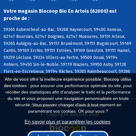
Votre magasin Biocoop Bio En Artois (62000) est
proche de :
59265 Aubencheul-au-Bac, 59268 Haynecourt, 59400 Anneux,
62147 Boursies, 62147 Doignies, 62147 Moeuvres, 59151 Arleux,
59265 Aubigny-au-Bac, 59151 Brunémont, 59151 Bugnicourt, 59169
Cantin, 59169 Erchin, 59151 Estrées, 59169 Goeulzin, 59151 Hamel,
59259 Lécluse, 59234 Villers-au-Tertre, 59500 Douai, 59194
Anhiers, 59450 Sin-le-Noble, 59119 Waziers, 59950 Auby, 59128
Flers-en-Escrebieux, 59194 Râches, 59283 Raimbeaucourt, 59286
Roost-Warendin, 59187 Dechy, 59169 Férin, 59287 Guesnain, 59287
Afin de vous offrir la meilleure expérience possible, Biocoop utilise
Lewarde
des cookies : pour assurer une performance optimale du site, pour
récolter des statistiques afin d'analyser le trafic et la performance
du site et vous proposer une navigation personnalisée en toute
sécurité. Vous pouvez changer d'avis à tout moment en
Biocoop.fr
Le réseau Biocoop
paramétrant vos cookies. OK pour vous ?
Copyright Biocoop 2026
En savoir plus et paramétrer les cookies