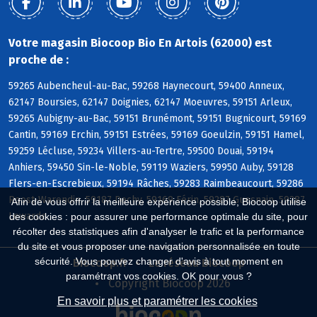
Votre magasin Biocoop Bio En Artois (62000) est
proche de :
59265 Aubencheul-au-Bac, 59268 Haynecourt, 59400 Anneux,
62147 Boursies, 62147 Doignies, 62147 Moeuvres, 59151 Arleux,
59265 Aubigny-au-Bac, 59151 Brunémont, 59151 Bugnicourt, 59169
Cantin, 59169 Erchin, 59151 Estrées, 59169 Goeulzin, 59151 Hamel,
59259 Lécluse, 59234 Villers-au-Tertre, 59500 Douai, 59194
Anhiers, 59450 Sin-le-Noble, 59119 Waziers, 59950 Auby, 59128
Flers-en-Escrebieux, 59194 Râches, 59283 Raimbeaucourt, 59286
Roost-Warendin, 59187 Dechy, 59169 Férin, 59287 Guesnain, 59287
Afin de vous offrir la meilleure expérience possible, Biocoop utilise
Lewarde
des cookies : pour assurer une performance optimale du site, pour
récolter des statistiques afin d'analyser le trafic et la performance
du site et vous proposer une navigation personnalisée en toute
sécurité. Vous pouvez changer d'avis à tout moment en
Biocoop.fr
Le réseau Biocoop
paramétrant vos cookies. OK pour vous ?
Copyright Biocoop 2026
En savoir plus et paramétrer les cookies