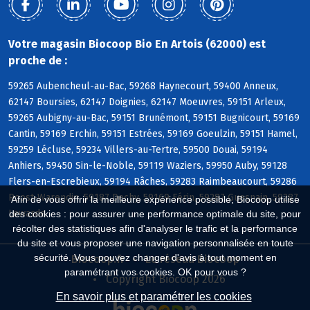
Votre magasin Biocoop Bio En Artois (62000) est
proche de :
59265 Aubencheul-au-Bac, 59268 Haynecourt, 59400 Anneux,
62147 Boursies, 62147 Doignies, 62147 Moeuvres, 59151 Arleux,
59265 Aubigny-au-Bac, 59151 Brunémont, 59151 Bugnicourt, 59169
Cantin, 59169 Erchin, 59151 Estrées, 59169 Goeulzin, 59151 Hamel,
59259 Lécluse, 59234 Villers-au-Tertre, 59500 Douai, 59194
Anhiers, 59450 Sin-le-Noble, 59119 Waziers, 59950 Auby, 59128
Flers-en-Escrebieux, 59194 Râches, 59283 Raimbeaucourt, 59286
Roost-Warendin, 59187 Dechy, 59169 Férin, 59287 Guesnain, 59287
Afin de vous offrir la meilleure expérience possible, Biocoop utilise
Lewarde
des cookies : pour assurer une performance optimale du site, pour
récolter des statistiques afin d'analyser le trafic et la performance
du site et vous proposer une navigation personnalisée en toute
sécurité. Vous pouvez changer d'avis à tout moment en
Biocoop.fr
Le réseau Biocoop
paramétrant vos cookies. OK pour vous ?
Copyright Biocoop 2026
En savoir plus et paramétrer les cookies