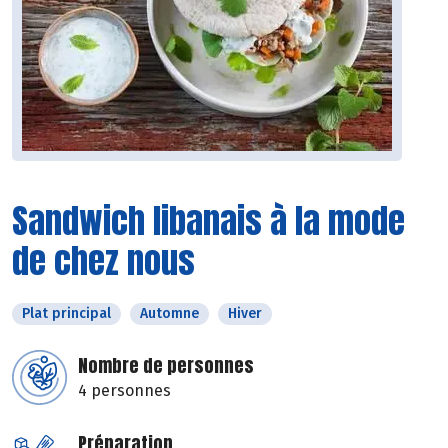
Sandwich libanais à la mode
de chez nous
Plat principal
Automne
Hiver
Nombre de personnes
4 personnes
Préparation