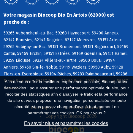
Votre magasin Biocoop Bio En Artois (62000) est
proche de :
59265 Aubencheul-au-Bac, 59268 Haynecourt, 59400 Anneux,
62147 Boursies, 62147 Doignies, 62147 Moeuvres, 59151 Arleux,
59265 Aubigny-au-Bac, 59151 Brunémont, 59151 Bugnicourt, 59169
Cantin, 59169 Erchin, 59151 Estrées, 59169 Goeulzin, 59151 Hamel,
59259 Lécluse, 59234 Villers-au-Tertre, 59500 Douai, 59194
Anhiers, 59450 Sin-le-Noble, 59119 Waziers, 59950 Auby, 59128
Flers-en-Escrebieux, 59194 Râches, 59283 Raimbeaucourt, 59286
Roost-Warendin, 59187 Dechy, 59169 Férin, 59287 Guesnain, 59287
Afin de vous offrir la meilleure expérience possible, Biocoop utilise
Lewarde
des cookies : pour assurer une performance optimale du site, pour
récolter des statistiques afin d'analyser le trafic et la performance
du site et vous proposer une navigation personnalisée en toute
sécurité. Vous pouvez changer d'avis à tout moment en
Biocoop.fr
Le réseau Biocoop
paramétrant vos cookies. OK pour vous ?
Copyright Biocoop 2026
En savoir plus et paramétrer les cookies