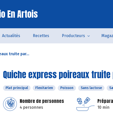
o En Artois
Actualités
Recettes
Producteurs
Magaz
aux truite par...
Quiche express poireaux truite 
Plat principal
Flexitarien
Poisson
Sans lactose
Sa
Nombre de personnes
Prépara
4 personnes
10 min