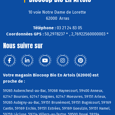
10 voie Notre Dame de Lorette
62000 Arras
Téléphone :
03 21 24 83 05
Coordonnées GPS :
50,2978237 ° , 2,76922560000003 °
Nous suivre sur
Votre magasin Biocoop Bio En Artois (62000) est
proche de :
59265 Aubencheul-au-Bac, 59268 Haynecourt, 59400 Anneux,
62147 Boursies, 62147 Doignies, 62147 Moeuvres, 59151 Arleux,
59265 Aubigny-au-Bac, 59151 Brunémont, 59151 Bugnicourt, 59169
Cantin, 59169 Erchin, 59151 Estrées, 59169 Goeulzin, 59151 Hamel,
59259 Lécluse, 59234 Villers-au-Tertre, 59500 Douai, 59194