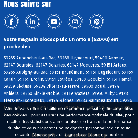
Nous suivre sur
Votre magasin Biocoop Bio En Artois (62000) est
proche de :
59265 Aubencheul-au-Bac, 59268 Haynecourt, 59400 Anneux,
62147 Boursies, 62147 Doignies, 62147 Moeuvres, 59151 Arleux,
59265 Aubigny-au-Bac, 59151 Brunémont, 59151 Bugnicourt, 59169
Cantin, 59169 Erchin, 59151 Estrées, 59169 Goeulzin, 59151 Hamel,
59259 Lécluse, 59234 Villers-au-Tertre, 59500 Douai, 59194
Anhiers, 59450 Sin-le-Noble, 59119 Waziers, 59950 Auby, 59128
Flers-en-Escrebieux, 59194 Râches, 59283 Raimbeaucourt, 59286
Roost-Warendin, 59187 Dechy, 59169 Férin, 59287 Guesnain, 59287
Afin de vous offrir la meilleure expérience possible, Biocoop utilise
Lewarde
des cookies : pour assurer une performance optimale du site, pour
récolter des statistiques afin d'analyser le trafic et la performance
du site et vous proposer une navigation personnalisée en toute
sécurité. Vous pouvez changer d'avis à tout moment en
Biocoop.fr
Le réseau Biocoop