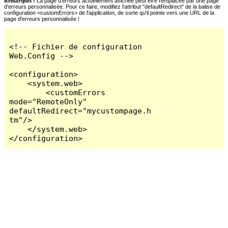
Remarques :
La page d'erreurs actuellement affichée peut être remplacée par une page
d'erreurs personnalisée. Pour ce faire, modifiez l'attribut "defaultRedirect" de la balise de
configuration <customErrors> de l'application, de sorte qu'il pointe vers une URL de la
page d'erreurs personnalisée !
<!-- Fichier de configuration 
Web.Config -->

<configuration>

    <system.web>

        <customErrors 
mode="RemoteOnly" 
defaultRedirect="mycustompage.h
tm"/>

    </system.web>

</configuration>