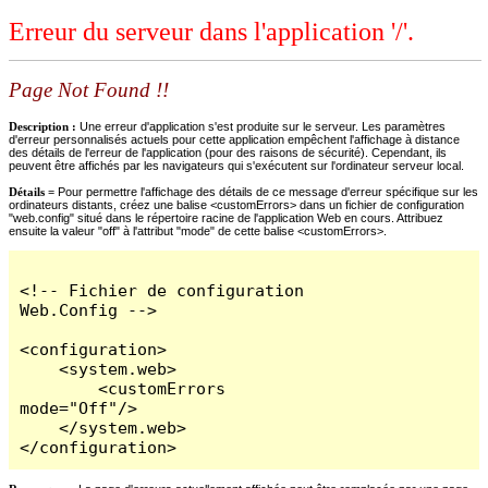
Erreur du serveur dans l'application '/'.
Page Not Found !!
Description :
Une erreur d'application s'est produite sur le serveur. Les paramètres
d'erreur personnalisés actuels pour cette application empêchent l'affichage à distance
des détails de l'erreur de l'application (pour des raisons de sécurité). Cependant, ils
peuvent être affichés par les navigateurs qui s'exécutent sur l'ordinateur serveur local.
Détails =
Pour permettre l'affichage des détails de ce message d'erreur spécifique sur les
ordinateurs distants, créez une balise <customErrors> dans un fichier de configuration
"web.config" situé dans le répertoire racine de l'application Web en cours. Attribuez
ensuite la valeur "off" à l'attribut "mode" de cette balise <customErrors>.
<!-- Fichier de configuration 
Web.Config -->

<configuration>

    <system.web>

        <customErrors 
mode="Off"/>

    </system.web>

</configuration>