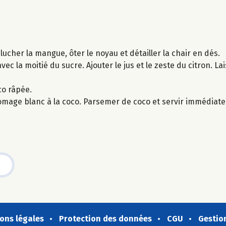
plucher la mangue, ôter le noyau et détailler la chair en dés.
ec la moitié du sucre. Ajouter le jus et le zeste du citron. La
co râpée.
fromage blanc à la coco. Parsemer de coco et servir immédiat
ons légales
Protection des données
CGU
Gestio