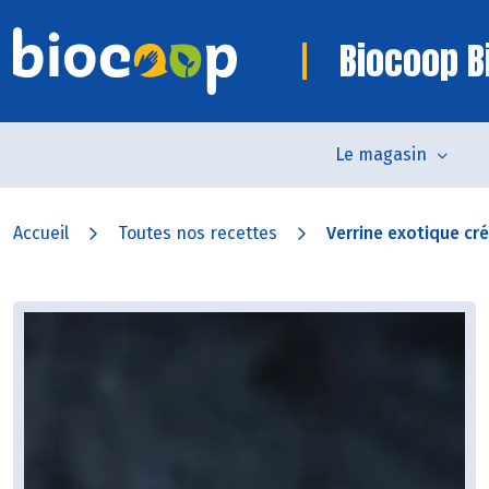
Biocoop Bi
Le magasin
Accueil
Toutes nos recettes
Verrine exotique cré