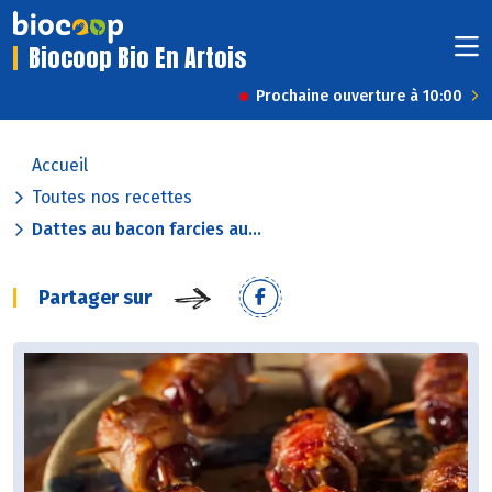
Biocoop Bio En Artois
Prochaine ouverture à 10:00
Accueil
Toutes nos recettes
Dattes au bacon farcies au...
Partager sur