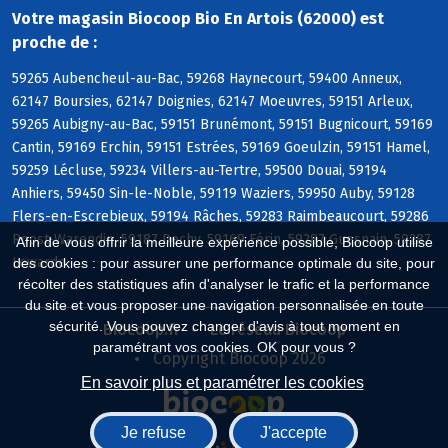
Votre magasin Biocoop Bio En Artois (62000) est
proche de :
59265 Aubencheul-au-Bac, 59268 Haynecourt, 59400 Anneux,
62147 Boursies, 62147 Doignies, 62147 Moeuvres, 59151 Arleux,
59265 Aubigny-au-Bac, 59151 Brunémont, 59151 Bugnicourt, 59169
Cantin, 59169 Erchin, 59151 Estrées, 59169 Goeulzin, 59151 Hamel,
59259 Lécluse, 59234 Villers-au-Tertre, 59500 Douai, 59194
Anhiers, 59450 Sin-le-Noble, 59119 Waziers, 59950 Auby, 59128
Flers-en-Escrebieux, 59194 Râches, 59283 Raimbeaucourt, 59286
Roost-Warendin, 59187 Dechy, 59169 Férin, 59287 Guesnain, 59287
Afin de vous offrir la meilleure expérience possible, Biocoop utilise
Lewarde
des cookies : pour assurer une performance optimale du site, pour
récolter des statistiques afin d'analyser le trafic et la performance
du site et vous proposer une navigation personnalisée en toute
sécurité. Vous pouvez changer d'avis à tout moment en
Biocoop.fr
Le réseau Biocoop
paramétrant vos cookies. OK pour vous ?
Copyright Biocoop 2026
En savoir plus et paramétrer les cookies
Je refuse
J'accepte