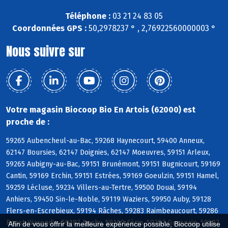
Téléphone :
03 21 24 83 05
Coordonnées GPS :
50,2978237 ° , 2,76922560000003 °
Nous suivre sur
Votre magasin Biocoop Bio En Artois (62000) est
proche de :
59265 Aubencheul-au-Bac, 59268 Haynecourt, 59400 Anneux,
62147 Boursies, 62147 Doignies, 62147 Moeuvres, 59151 Arleux,
59265 Aubigny-au-Bac, 59151 Brunémont, 59151 Bugnicourt, 59169
Cantin, 59169 Erchin, 59151 Estrées, 59169 Goeulzin, 59151 Hamel,
59259 Lécluse, 59234 Villers-au-Tertre, 59500 Douai, 59194
Anhiers, 59450 Sin-le-Noble, 59119 Waziers, 59950 Auby, 59128
Flers-en-Escrebieux, 59194 Râches, 59283 Raimbeaucourt, 59286
Roost-Warendin, 59187 Dechy, 59169 Férin, 59287 Guesnain, 59287
Afin de vous offrir la meilleure expérience possible, Biocoop utilise