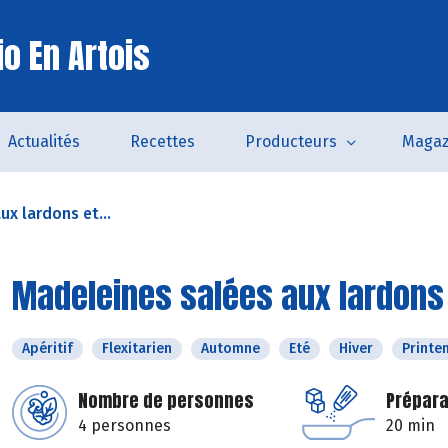
o En Artois
Actualités
Recettes
Producteurs
Magaz
x lardons et...
Madeleines salées aux lardons
Apéritif
Flexitarien
Automne
Eté
Hiver
Printe
Nombre de personnes
Prépara
4 personnes
20 min