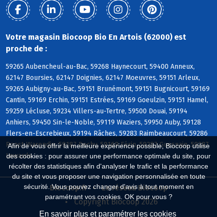
Votre magasin Biocoop Bio En Artois (62000) est
proche de :
59265 Aubencheul-au-Bac, 59268 Haynecourt, 59400 Anneux,
62147 Boursies, 62147 Doignies, 62147 Moeuvres, 59151 Arleux,
59265 Aubigny-au-Bac, 59151 Brunémont, 59151 Bugnicourt, 59169
Cantin, 59169 Erchin, 59151 Estrées, 59169 Goeulzin, 59151 Hamel,
59259 Lécluse, 59234 Villers-au-Tertre, 59500 Douai, 59194
Anhiers, 59450 Sin-le-Noble, 59119 Waziers, 59950 Auby, 59128
Flers-en-Escrebieux, 59194 Râches, 59283 Raimbeaucourt, 59286
Roost-Warendin, 59187 Dechy, 59169 Férin, 59287 Guesnain, 59287
Afin de vous offrir la meilleure expérience possible, Biocoop utilise
Lewarde
des cookies : pour assurer une performance optimale du site, pour
récolter des statistiques afin d'analyser le trafic et la performance
du site et vous proposer une navigation personnalisée en toute
sécurité. Vous pouvez changer d'avis à tout moment en
Biocoop.fr
Le réseau Biocoop
paramétrant vos cookies. OK pour vous ?
Copyright Biocoop 2026
En savoir plus et paramétrer les cookies