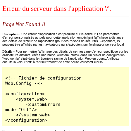
Erreur du serveur dans l'application '/'.
Page Not Found !!
Description :
Une erreur d'application s'est produite sur le serveur. Les paramètres
d'erreur personnalisés actuels pour cette application empêchent l'affichage à distance
des détails de l'erreur de l'application (pour des raisons de sécurité). Cependant, ils
peuvent être affichés par les navigateurs qui s'exécutent sur l'ordinateur serveur local.
Détails =
Pour permettre l'affichage des détails de ce message d'erreur spécifique sur les
ordinateurs distants, créez une balise <customErrors> dans un fichier de configuration
"web.config" situé dans le répertoire racine de l'application Web en cours. Attribuez
ensuite la valeur "off" à l'attribut "mode" de cette balise <customErrors>.
<!-- Fichier de configuration 
Web.Config -->

<configuration>

    <system.web>

        <customErrors 
mode="Off"/>

    </system.web>

</configuration>