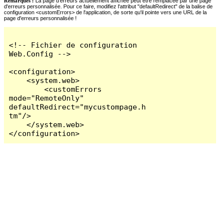
Remarques :
La page d'erreurs actuellement affichée peut être remplacée par une page
d'erreurs personnalisée. Pour ce faire, modifiez l'attribut "defaultRedirect" de la balise de
configuration <customErrors> de l'application, de sorte qu'il pointe vers une URL de la
page d'erreurs personnalisée !
<!-- Fichier de configuration 
Web.Config -->

<configuration>

    <system.web>

        <customErrors 
mode="RemoteOnly" 
defaultRedirect="mycustompage.h
tm"/>

    </system.web>

</configuration>