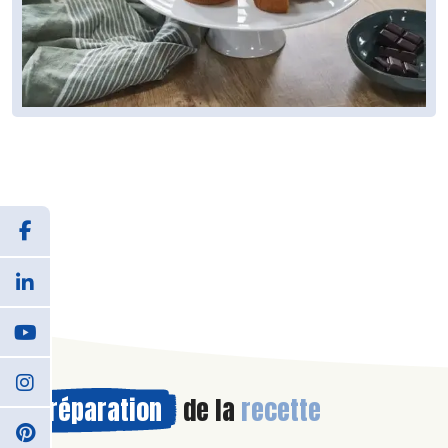
Préparation
de la
recette