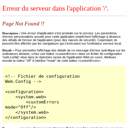
Erreur du serveur dans l'application '/'.
Page Not Found !!
Description :
Une erreur d'application s'est produite sur le serveur. Les paramètres
d'erreur personnalisés actuels pour cette application empêchent l'affichage à distance
des détails de l'erreur de l'application (pour des raisons de sécurité). Cependant, ils
peuvent être affichés par les navigateurs qui s'exécutent sur l'ordinateur serveur local.
Détails =
Pour permettre l'affichage des détails de ce message d'erreur spécifique sur les
ordinateurs distants, créez une balise <customErrors> dans un fichier de configuration
"web.config" situé dans le répertoire racine de l'application Web en cours. Attribuez
ensuite la valeur "off" à l'attribut "mode" de cette balise <customErrors>.
<!-- Fichier de configuration 
Web.Config -->

<configuration>

    <system.web>

        <customErrors 
mode="Off"/>

    </system.web>

</configuration>