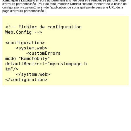
Remarques :
La page d'erreurs actuellement affichée peut être remplacée par une page
d'erreurs personnalisée. Pour ce faire, modifiez l'attribut "defaultRedirect" de la balise de
configuration <customErrors> de l'application, de sorte qu'il pointe vers une URL de la
page d'erreurs personnalisée !
<!-- Fichier de configuration 
Web.Config -->

<configuration>

    <system.web>

        <customErrors 
mode="RemoteOnly" 
defaultRedirect="mycustompage.h
tm"/>

    </system.web>

</configuration>