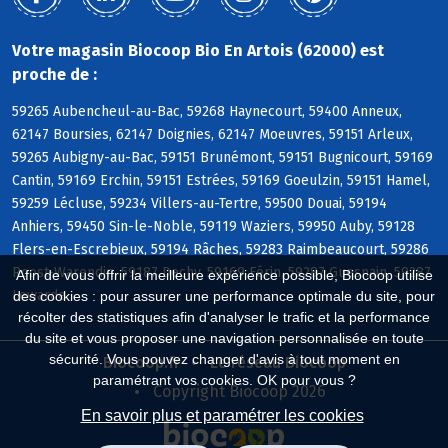
Votre magasin Biocoop Bio En Artois (62000) est
proche de :
59265 Aubencheul-au-Bac, 59268 Haynecourt, 59400 Anneux,
62147 Boursies, 62147 Doignies, 62147 Moeuvres, 59151 Arleux,
59265 Aubigny-au-Bac, 59151 Brunémont, 59151 Bugnicourt, 59169
Cantin, 59169 Erchin, 59151 Estrées, 59169 Goeulzin, 59151 Hamel,
59259 Lécluse, 59234 Villers-au-Tertre, 59500 Douai, 59194
Anhiers, 59450 Sin-le-Noble, 59119 Waziers, 59950 Auby, 59128
Flers-en-Escrebieux, 59194 Râches, 59283 Raimbeaucourt, 59286
Roost-Warendin, 59187 Dechy, 59169 Férin, 59287 Guesnain, 59287
Afin de vous offrir la meilleure expérience possible, Biocoop utilise
Lewarde
des cookies : pour assurer une performance optimale du site, pour
récolter des statistiques afin d'analyser le trafic et la performance
du site et vous proposer une navigation personnalisée en toute
sécurité. Vous pouvez changer d'avis à tout moment en
Biocoop.fr
Le réseau Biocoop
paramétrant vos cookies. OK pour vous ?
Copyright Biocoop 2026
En savoir plus et paramétrer les cookies