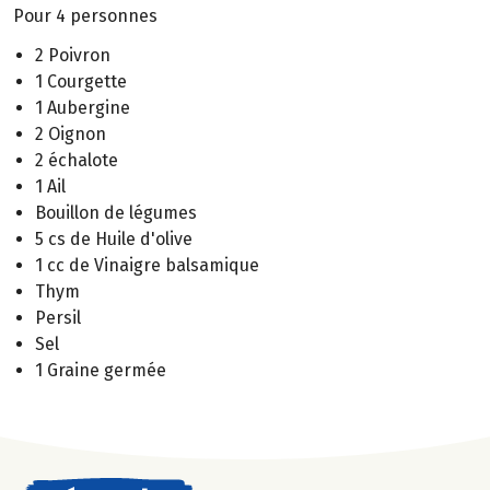
Pour 4 personnes
2 Poivron
1 Courgette
1 Aubergine
2 Oignon
2 échalote
1 Ail
Bouillon de légumes
5 cs de Huile d'olive
1 cc de Vinaigre balsamique
Thym
Persil
Sel
1 Graine germée