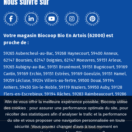
Nous suivre sur
Votre magasin Biocoop Bio En Artois (62000) est
proche de :
59265 Aubencheul-au-Bac, 59268 Haynecourt, 59400 Anneux,
62147 Boursies, 62147 Doignies, 62147 Moeuvres, 59151 Arleux,
59265 Aubigny-au-Bac, 59151 Brunémont, 59151 Bugnicourt, 59169
Cantin, 59169 Erchin, 59151 Estrées, 59169 Goeulzin, 59151 Hamel,
59259 Lécluse, 59234 Villers-au-Tertre, 59500 Douai, 59194
Anhiers, 59450 Sin-le-Noble, 59119 Waziers, 59950 Auby, 59128
Flers-en-Escrebieux, 59194 Râches, 59283 Raimbeaucourt, 59286
Roost-Warendin, 59187 Dechy, 59169 Férin, 59287 Guesnain, 59287
Afin de vous offrir la meilleure expérience possible, Biocoop utilise
Lewarde
des cookies : pour assurer une performance optimale du site, pour
récolter des statistiques afin d'analyser le trafic et la performance
du site et vous proposer une navigation personnalisée en toute
sécurité. Vous pouvez changer d'avis à tout moment en
Biocoop.fr
Le réseau Biocoop