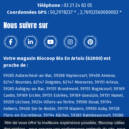
Téléphone :
03 21 24 83 05
Coordonnées GPS :
50,2978237 ° , 2,76922560000003 °
Nous suivre sur
Votre magasin Biocoop Bio En Artois (62000) est
proche de :
59265 Aubencheul-au-Bac, 59268 Haynecourt, 59400 Anneux,
62147 Boursies, 62147 Doignies, 62147 Moeuvres, 59151 Arleux,
59265 Aubigny-au-Bac, 59151 Brunémont, 59151 Bugnicourt, 59169
Cantin, 59169 Erchin, 59151 Estrées, 59169 Goeulzin, 59151 Hamel,
59259 Lécluse, 59234 Villers-au-Tertre, 59500 Douai, 59194
Anhiers, 59450 Sin-le-Noble, 59119 Waziers, 59950 Auby, 59128
Flers-en-Escrebieux, 59194 Râches, 59283 Raimbeaucourt, 59286
Roost-Warendin, 59187 Dechy, 59169 Férin, 59287 Guesnain, 59287
Afin de vous offrir la meilleure expérience possible, Biocoop utilise
Lewarde
des cookies : pour assurer une performance optimale du site, pour