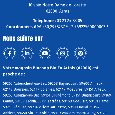
10 voie Notre Dame de Lorette
62000 Arras
Téléphone :
03 21 24 83 05
Coordonnées GPS :
50,2978237 ° , 2,76922560000003 °
Nous suivre sur
Votre magasin Biocoop Bio En Artois (62000) est
proche de :
59265 Aubencheul-au-Bac, 59268 Haynecourt, 59400 Anneux,
62147 Boursies, 62147 Doignies, 62147 Moeuvres, 59151 Arleux,
59265 Aubigny-au-Bac, 59151 Brunémont, 59151 Bugnicourt, 59169
Cantin, 59169 Erchin, 59151 Estrées, 59169 Goeulzin, 59151 Hamel,
59259 Lécluse, 59234 Villers-au-Tertre, 59500 Douai, 59194
Anhiers, 59450 Sin-le-Noble, 59119 Waziers, 59950 Auby, 59128