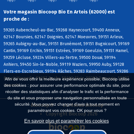
Votre magasin Biocoop Bio En Artois (62000) est
proche de :
59265 Aubencheul-au-Bac, 59268 Haynecourt, 59400 Anneux,
62147 Boursies, 62147 Doignies, 62147 Moeuvres, 59151 Arleux,
59265 Aubigny-au-Bac, 59151 Brunémont, 59151 Bugnicourt, 59169
Cantin, 59169 Erchin, 59151 Estrées, 59169 Goeulzin, 59151 Hamel,
59259 Lécluse, 59234 Villers-au-Tertre, 59500 Douai, 59194
Anhiers, 59450 Sin-le-Noble, 59119 Waziers, 59950 Auby, 59128
Flers-en-Escrebieux, 59194 Râches, 59283 Raimbeaucourt, 59286
Roost-Warendin, 59187 Dechy, 59169 Férin, 59287 Guesnain, 59287
Afin de vous offrir la meilleure expérience possible, Biocoop utilise
Lewarde
des cookies : pour assurer une performance optimale du site, pour
récolter des statistiques afin d'analyser le trafic et la performance
du site et vous proposer une navigation personnalisée en toute
sécurité. Vous pouvez changer d'avis à tout moment en
Biocoop.fr
Le réseau Biocoop
paramétrant vos cookies. OK pour vous ?
Copyright Biocoop 2026
En savoir plus et paramétrer les cookies