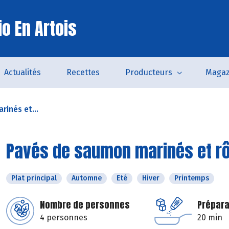
o En Artois
Actualités
Recettes
Producteurs
Magaz
inés et...
Pavés de saumon marinés et rô
Plat principal
Automne
Eté
Hiver
Printemps
Nombre de personnes
Prépara
4 personnes
20 min