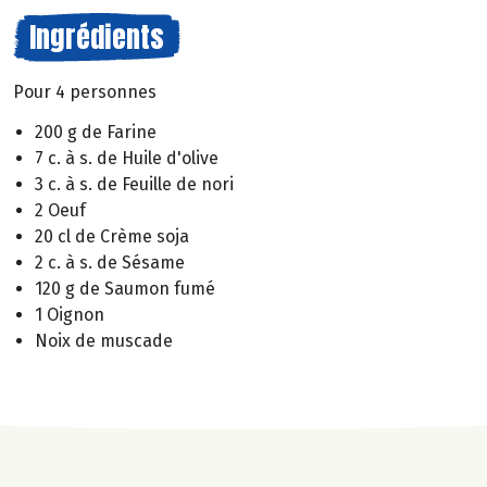
Ingrédients
Pour 4 personnes
200 g de Farine
7 c. à s. de Huile d'olive
3 c. à s. de Feuille de nori
2 Oeuf
20 cl de Crème soja
2 c. à s. de Sésame
120 g de Saumon fumé
1 Oignon
Noix de muscade