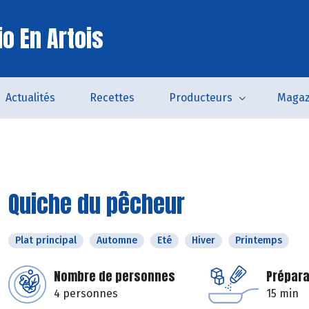
o En Artois
Actualités
Recettes
Producteurs
Magaz
Quiche du pêcheur
Plat principal
Automne
Eté
Hiver
Printemps
Nombre de personnes
Prépara
4 personnes
15 min