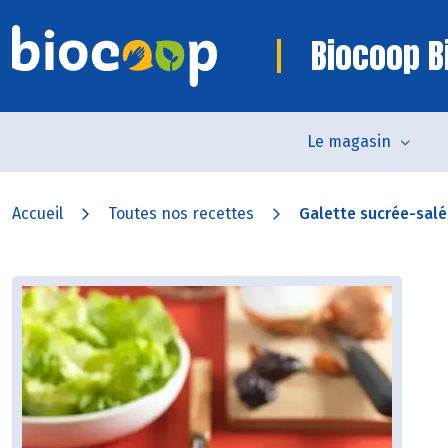
Biocoop Bi
Le magasin
Accueil
Toutes nos recettes
Galette sucrée-salée