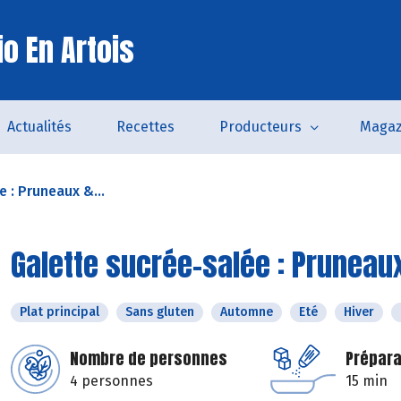
o En Artois
Actualités
Recettes
Producteurs
Magaz
 : Pruneaux &...
Galette sucrée-salée : Pruneau
Plat principal
Sans gluten
Automne
Eté
Hiver
Nombre de personnes
Prépara
4 personnes
15 min