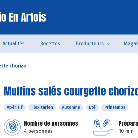
o En Artois
Actualités
Recettes
Producteurs
Magaz
ette chorizo
Muffins salés courgette choriz
Apéritif
Flexitarien
Automne
Eté
Printemps
Nombre de personnes
Prépara
4 personnes
10 min