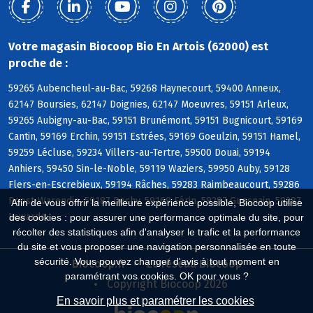
Votre magasin Biocoop Bio En Artois (62000) est
proche de :
59265 Aubencheul-au-Bac, 59268 Haynecourt, 59400 Anneux,
62147 Boursies, 62147 Doignies, 62147 Moeuvres, 59151 Arleux,
59265 Aubigny-au-Bac, 59151 Brunémont, 59151 Bugnicourt, 59169
Cantin, 59169 Erchin, 59151 Estrées, 59169 Goeulzin, 59151 Hamel,
59259 Lécluse, 59234 Villers-au-Tertre, 59500 Douai, 59194
Anhiers, 59450 Sin-le-Noble, 59119 Waziers, 59950 Auby, 59128
Flers-en-Escrebieux, 59194 Râches, 59283 Raimbeaucourt, 59286
Roost-Warendin, 59187 Dechy, 59169 Férin, 59287 Guesnain, 59287
Afin de vous offrir la meilleure expérience possible, Biocoop utilise
Lewarde
des cookies : pour assurer une performance optimale du site, pour
récolter des statistiques afin d'analyser le trafic et la performance
du site et vous proposer une navigation personnalisée en toute
sécurité. Vous pouvez changer d'avis à tout moment en
Biocoop.fr
Le réseau Biocoop
paramétrant vos cookies. OK pour vous ?
Copyright Biocoop 2026
En savoir plus et paramétrer les cookies