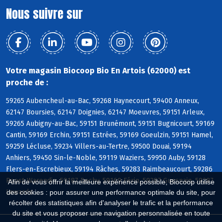
Nous suivre sur
Votre magasin Biocoop Bio En Artois (62000) est
proche de :
59265 Aubencheul-au-Bac, 59268 Haynecourt, 59400 Anneux,
62147 Boursies, 62147 Doignies, 62147 Moeuvres, 59151 Arleux,
59265 Aubigny-au-Bac, 59151 Brunémont, 59151 Bugnicourt, 59169
Cantin, 59169 Erchin, 59151 Estrées, 59169 Goeulzin, 59151 Hamel,
59259 Lécluse, 59234 Villers-au-Tertre, 59500 Douai, 59194
Anhiers, 59450 Sin-le-Noble, 59119 Waziers, 59950 Auby, 59128
Flers-en-Escrebieux, 59194 Râches, 59283 Raimbeaucourt, 59286
Roost-Warendin, 59187 Dechy, 59169 Férin, 59287 Guesnain, 59287
Afin de vous offrir la meilleure expérience possible, Biocoop utilise
Lewarde
des cookies : pour assurer une performance optimale du site, pour
récolter des statistiques afin d'analyser le trafic et la performance
du site et vous proposer une navigation personnalisée en toute