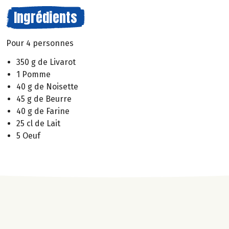
Ingrédients
Pour 4 personnes
350 g de Livarot
1 Pomme
40 g de Noisette
45 g de Beurre
40 g de Farine
25 cl de Lait
5 Oeuf