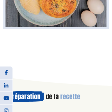
Préparation
de la
recette