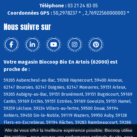
Téléphone :
03 21 24 83 05
Coordonnées GPS :
50,2978237 ° , 2,76922560000003 °
Nous suivre sur
Votre magasin Biocoop Bio En Artois (62000) est
proche de :
59265 Aubencheul-au-Bac, 59268 Haynecourt, 59400 Anneux,
62147 Boursies, 62147 Doignies, 62147 Moeuvres, 59151 Arleux,
59265 Aubigny-au-Bac, 59151 Brunémont, 59151 Bugnicourt, 59169
Cantin, 59169 Erchin, 59151 Estrées, 59169 Goeulzin, 59151 Hamel,
59259 Lécluse, 59234 Villers-au-Tertre, 59500 Douai, 59194
Anhiers, 59450 Sin-le-Noble, 59119 Waziers, 59950 Auby, 59128
Flers-en-Escrebieux, 59194 Râches, 59283 Raimbeaucourt, 59286
Roost-Warendin, 59187 Dechy, 59169 Férin, 59287 Guesnain, 59287
Afin de vous offrir la meilleure expérience possible, Biocoop utilise
Lewarde
des cookies : pour assurer une performance optimale du site, pour