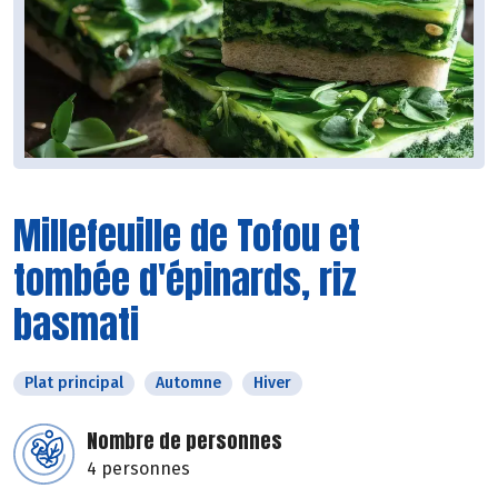
Millefeuille de Tofou et
tombée d'épinards, riz
basmati
Plat principal
Automne
Hiver
Nombre de personnes
4 personnes