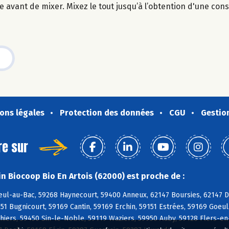
 avant de mixer. Mixez le tout jusqu’à l’obtention d'une cons
ons légales
Protection des données
CGU
Gestio
re sur
n Biocoop Bio En Artois (62000) est proche de :
ul-au-Bac, 59268 Haynecourt, 59400 Anneux, 62147 Boursies, 62147 Do
1 Bugnicourt, 59169 Cantin, 59169 Erchin, 59151 Estrées, 59169 Goeulz
nhiers, 59450 Sin-le-Noble, 59119 Waziers, 59950 Auby, 59128 Flers-e