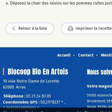
Déposez la chair des raisins sur les pommes cuites juste
Retour à la liste
Imprimer la recette
Accueil
Contact
Menti
Biocoop Bio En Artois
Nous suiv
10 voie Notre Dame de Lorette
Votre magasi
62000 Arras
59265 Aubenche
Téléphone :
03 21 24 83 05
Brunémont, 5915
Coordonnées GPS :
50,2978237 ° ,
Douai, 59194 A
2,76922560000003 °