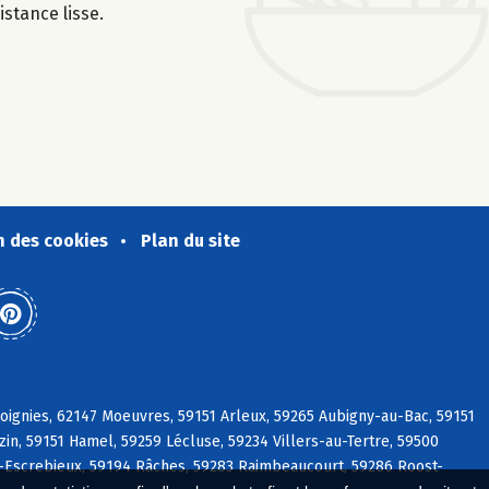
istance lisse.
n des cookies
Plan du site
ignies, 62147 Moeuvres, 59151 Arleux, 59265 Aubigny-au-Bac, 59151
in, 59151 Hamel, 59259 Lécluse, 59234 Villers-au-Tertre, 59500
n-Escrebieux, 59194 Râches, 59283 Raimbeaucourt, 59286 Roost-