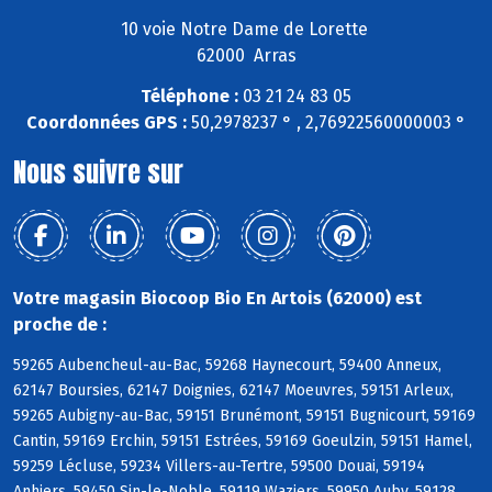
10 voie Notre Dame de Lorette
62000 Arras
Téléphone :
03 21 24 83 05
Coordonnées GPS :
50,2978237 ° , 2,76922560000003 °
Nous suivre sur
Votre magasin Biocoop Bio En Artois (62000) est
proche de :
59265 Aubencheul-au-Bac, 59268 Haynecourt, 59400 Anneux,
62147 Boursies, 62147 Doignies, 62147 Moeuvres, 59151 Arleux,
59265 Aubigny-au-Bac, 59151 Brunémont, 59151 Bugnicourt, 59169
Cantin, 59169 Erchin, 59151 Estrées, 59169 Goeulzin, 59151 Hamel,
59259 Lécluse, 59234 Villers-au-Tertre, 59500 Douai, 59194
Anhiers, 59450 Sin-le-Noble, 59119 Waziers, 59950 Auby, 59128