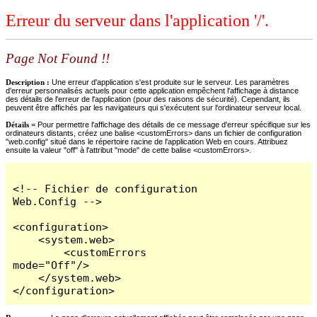
Erreur du serveur dans l'application '/'.
Page Not Found !!
Description :
Une erreur d'application s'est produite sur le serveur. Les paramètres
d'erreur personnalisés actuels pour cette application empêchent l'affichage à distance
des détails de l'erreur de l'application (pour des raisons de sécurité). Cependant, ils
peuvent être affichés par les navigateurs qui s'exécutent sur l'ordinateur serveur local.
Détails =
Pour permettre l'affichage des détails de ce message d'erreur spécifique sur les
ordinateurs distants, créez une balise <customErrors> dans un fichier de configuration
"web.config" situé dans le répertoire racine de l'application Web en cours. Attribuez
ensuite la valeur "off" à l'attribut "mode" de cette balise <customErrors>.
<!-- Fichier de configuration 
Web.Config -->

<configuration>

    <system.web>

        <customErrors 
mode="Off"/>

    </system.web>

</configuration>