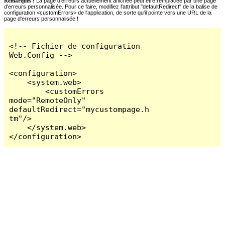
Remarques :
La page d'erreurs actuellement affichée peut être remplacée par une page
d'erreurs personnalisée. Pour ce faire, modifiez l'attribut "defaultRedirect" de la balise de
configuration <customErrors> de l'application, de sorte qu'il pointe vers une URL de la
page d'erreurs personnalisée !
<!-- Fichier de configuration 
Web.Config -->

<configuration>

    <system.web>

        <customErrors 
mode="RemoteOnly" 
defaultRedirect="mycustompage.h
tm"/>

    </system.web>

</configuration>