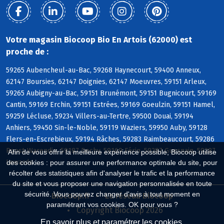
Votre magasin Biocoop Bio En Artois (62000) est
proche de :
59265 Aubencheul-au-Bac, 59268 Haynecourt, 59400 Anneux,
62147 Boursies, 62147 Doignies, 62147 Moeuvres, 59151 Arleux,
59265 Aubigny-au-Bac, 59151 Brunémont, 59151 Bugnicourt, 59169
Cantin, 59169 Erchin, 59151 Estrées, 59169 Goeulzin, 59151 Hamel,
59259 Lécluse, 59234 Villers-au-Tertre, 59500 Douai, 59194
Anhiers, 59450 Sin-le-Noble, 59119 Waziers, 59950 Auby, 59128
Flers-en-Escrebieux, 59194 Râches, 59283 Raimbeaucourt, 59286
Roost-Warendin, 59187 Dechy, 59169 Férin, 59287 Guesnain, 59287
Afin de vous offrir la meilleure expérience possible, Biocoop utilise
Lewarde
des cookies : pour assurer une performance optimale du site, pour
récolter des statistiques afin d'analyser le trafic et la performance
du site et vous proposer une navigation personnalisée en toute
sécurité. Vous pouvez changer d'avis à tout moment en
Biocoop.fr
Le réseau Biocoop
paramétrant vos cookies. OK pour vous ?
Copyright Biocoop 2026
En savoir plus et paramétrer les cookies