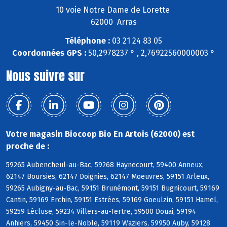
10 voie Notre Dame de Lorette
62000 Arras
Téléphone :
03 21 24 83 05
Coordonnées GPS :
50,2978237 ° , 2,76922560000003 °
Nous suivre sur
Votre magasin Biocoop Bio En Artois (62000) est
proche de :
59265 Aubencheul-au-Bac, 59268 Haynecourt, 59400 Anneux,
62147 Boursies, 62147 Doignies, 62147 Moeuvres, 59151 Arleux,
59265 Aubigny-au-Bac, 59151 Brunémont, 59151 Bugnicourt, 59169
Cantin, 59169 Erchin, 59151 Estrées, 59169 Goeulzin, 59151 Hamel,
59259 Lécluse, 59234 Villers-au-Tertre, 59500 Douai, 59194
Anhiers, 59450 Sin-le-Noble, 59119 Waziers, 59950 Auby, 59128