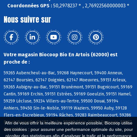
Coordonnées GPS :
50,2978237 ° , 2,76922560000003 °
Nous suivre sur
Votre magasin Biocoop Bio En Artois (62000) est
proche de :
59265 Aubencheul-au-Bac, 59268 Haynecourt, 59400 Anneux,
62147 Boursies, 62147 Doignies, 62147 Moeuvres, 59151 Arleux,
59265 Aubigny-au-Bac, 59151 Brunémont, 59151 Bugnicourt, 59169
Cantin, 59169 Erchin, 59151 Estrées, 59169 Goeulzin, 59151 Hamel,
59259 Lécluse, 59234 Villers-au-Tertre, 59500 Douai, 59194
Anhiers, 59450 Sin-le-Noble, 59119 Waziers, 59950 Auby, 59128
Flers-en-Escrebieux, 59194 Râches, 59283 Raimbeaucourt, 59286
Roost-Warendin, 59187 Dechy, 59169 Férin, 59287 Guesnain, 59287
Afin de vous offrir la meilleure expérience possible, Biocoop utilise
Lewarde
des cookies : pour assurer une performance optimale du site, pour
récolter des statistiques afin d'analyser le trafic et la performance