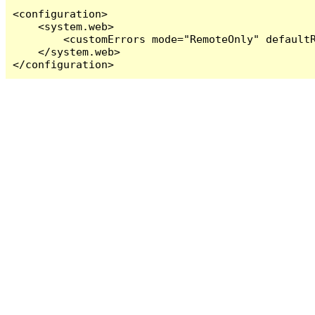
<configuration>

    <system.web>

        <customErrors mode="RemoteOnly" defaultR
    </system.web>

</configuration>