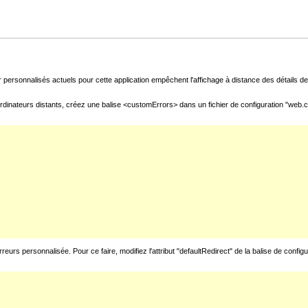
 personnalisés actuels pour cette application empêchent l'affichage à distance des détails de 
rdinateurs distants, créez une balise <customErrors> dans un fichier de configuration "web.con
urs personnalisée. Pour ce faire, modifiez l'attribut "defaultRedirect" de la balise de config