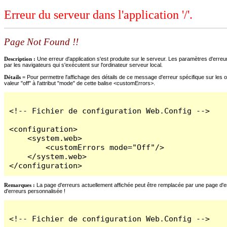
Erreur du serveur dans l'application '/'.
Page Not Found !!
Description :
Une erreur d'application s'est produite sur le serveur. Les paramètres d'erreur
par les navigateurs qui s'exécutent sur l'ordinateur serveur local.
Détails =
Pour permettre l'affichage des détails de ce message d'erreur spécifique sur les o
valeur "off" à l'attribut "mode" de cette balise <customErrors>.
<!-- Fichier de configuration Web.Config -->

<configuration>

    <system.web>

        <customErrors mode="Off"/>

    </system.web>

</configuration>
Remarques :
La page d'erreurs actuellement affichée peut être remplacée par une page d'erre
d'erreurs personnalisée !
<!-- Fichier de configuration Web.Config -->
