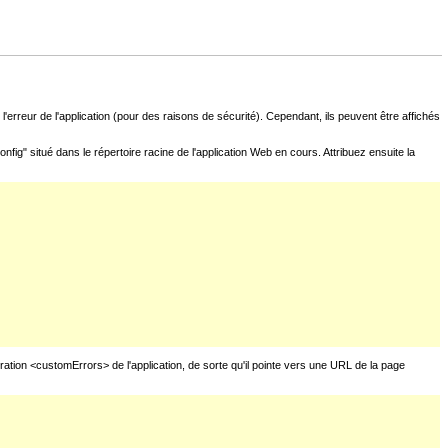
l'erreur de l'application (pour des raisons de sécurité). Cependant, ils peuvent être affichés
fig" situé dans le répertoire racine de l'application Web en cours. Attribuez ensuite la
uration <customErrors> de l'application, de sorte qu'il pointe vers une URL de la page