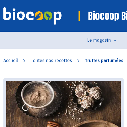
Biocoop Bi
Le magasin
Accueil
Toutes nos recettes
Truffes parfumées